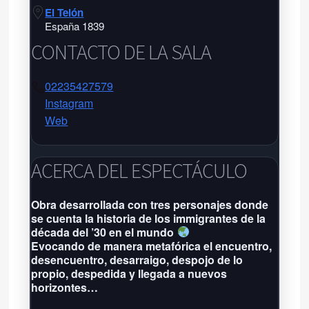
El Telón
España 1839
CONTACTO DE LA SALA
02235427579
Instagram
Web
El Telón
El Telón
ACERCA DEL ESPECTÁCULO
España 1839 - Tel:
02235427579
-
Obra desarrollada con tres personajes donde
se cuenta la historia de los immigrantes de la
Próxima función: No hay eventos
década del ’30 en el mundo
por aquí agendados
Evocando de manera metafórica el encuentro,
Grilla completa
desencuentro, desarraigo, despojo de lo
propio, despedida y llegada a nuevos
horizontes…