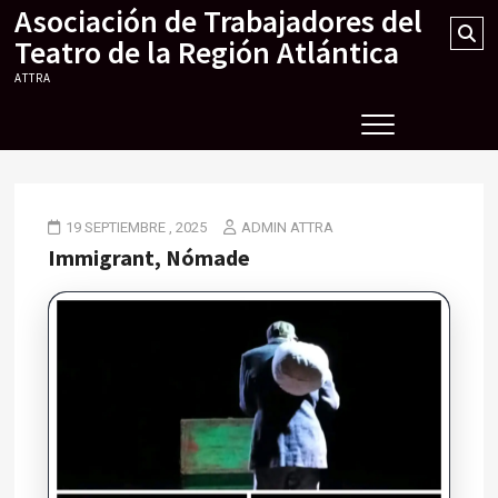
Asociación de Trabajadores del
Skip
Se
to
Teatro de la Región Atlántica
…
content
ATTRA
19 SEPTIEMBRE , 2025
ADMIN ATTRA
Immigrant, Nómade