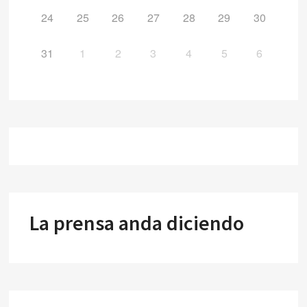
24
25
26
27
28
29
30
31
1
2
3
4
5
6
La prensa anda diciendo