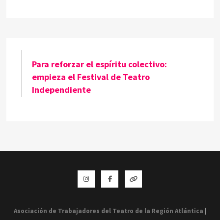
Para reforzar el espíritu colectivo:
empieza el Festival de Teatro
Independiente
Instagram
Facebook
Whatsapp
Asociación de Trabajadores del Teatro de la Región Atlántica
|