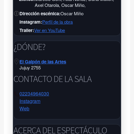
Axel Otarola, Oscar Miño,
Dirección escénica:
Oscar Miño
Instagram:
Perfil de la obra
Trailer:
Ver en YouTube
¿DÓNDE?
El Galpón de las Artes
Jujuy 2755
CONTACTO DE LA SALA
02234964030
Instagram
Web
El Galpón de las Artes
El Galpón de las Artes
ACERCA DEL ESPECTÁCULO
Jujuy 2755 - Tel:
02234964030
-