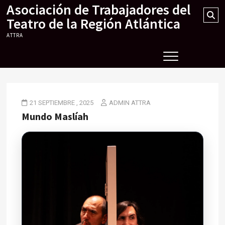
Asociación de Trabajadores del
Skip
Se
to
Teatro de la Región Atlántica
…
content
ATTRA
21 SEPTIEMBRE , 2025
ADMIN ATTRA
Mundo Maslíah