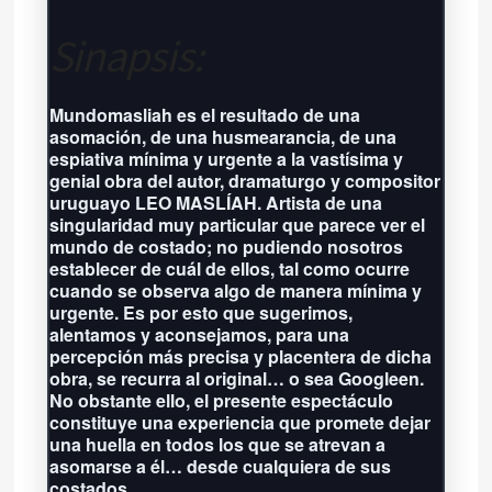
Sinapsis:
Próxima función: No hay eventos
por aquí agendados
Mundomasliah es el resultado de una
Grilla completa
asomación, de una husmearancia, de una
espiativa mínima y urgente a la vastísima y
genial obra del autor, dramaturgo y compositor
uruguayo LEO MASLÍAH. Artista de una
singularidad muy particular que parece ver el
mundo de costado; no pudiendo nosotros
establecer de cuál de ellos, tal como ocurre
cuando se observa algo de manera mínima y
urgente. Es por esto que sugerimos,
alentamos y aconsejamos, para una
percepción más precisa y placentera de dicha
obra, se recurra al original… o sea Googleen.
No obstante ello, el presente espectáculo
constituye una experiencia que promete dejar
una huella en todos los que se atrevan a
asomarse a él… desde cualquiera de sus
costados.