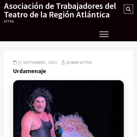
Asociación de Trabajadores del
Skip
Se
to
Teatro de la Región Atlántica
…
content
ATTRA
27 SEPTIEMBRE , 2025
ADMIN ATTRA
Urdamenaje