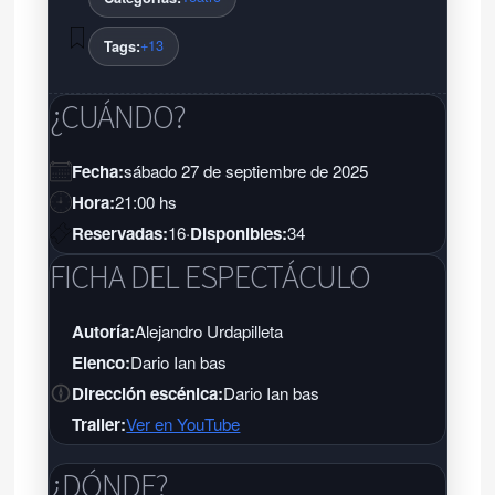
+13
Tags:
¿CUÁNDO?
Fecha:
sábado 27 de septiembre de 2025
Hora:
21:00 hs
Reservadas:
16
·
Disponibles:
34
FICHA DEL ESPECTÁCULO
Autoría:
Alejandro Urdapilleta
Elenco:
Dario Ian bas
Dirección escénica:
Dario Ian bas
Trailer:
Ver en YouTube
¿DÓNDE?