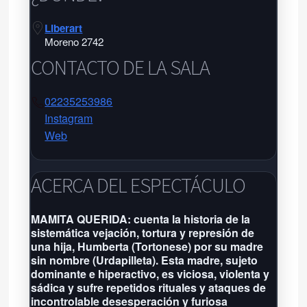
Liberart
Moreno 2742
CONTACTO DE LA SALA
02235253986
Instagram
Web
Liberart
Liberart
ACERCA DEL ESPECTÁCULO
Moreno 2742 - Tel:
02235253986
-
MAMITA QUERIDA: cuenta la historia de la
sistemática vejación, tortura y represión de
Próxima función: No hay eventos
una hija, Humberta (Tortonese) por su madre
por aquí agendados
sin nombre (Urdapilleta). Esta madre, sujeto
Grilla completa
dominante e hiperactivo, es viciosa, violenta y
sádica y sufre repetidos rituales y ataques de
incontrolable desesperación y furiosa