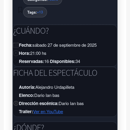
+13
Tags:
¿CUÁNDO?
Fecha:
sábado 27 de septiembre de 2025
Hora:
21:00 hs
Reservadas:
16
·
Disponibles:
34
FICHA DEL ESPECTÁCULO
Autoría:
Alejandro Urdapilleta
Elenco:
Dario Ian bas
Dirección escénica:
Dario Ian bas
Trailer:
Ver en YouTube
¿DÓNDE?