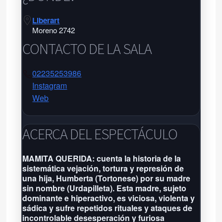
Liberart
Moreno 2742
CONTACTO DE LA SALA
02235253986
Instagram
Web
Liberart
Liberart
ACERCA DEL ESPECTÁCULO
Moreno 2742 - Tel:
02235253986
-
MAMITA QUERIDA: cuenta la historia de la
sistemática vejación, tortura y represión de
Próxima función: No hay eventos
una hija, Humberta (Tortonese) por su madre
por aquí agendados
sin nombre (Urdapilleta). Esta madre, sujeto
Grilla completa
dominante e hiperactivo, es viciosa, violenta y
sádica y sufre repetidos rituales y ataques de
incontrolable desesperación y furiosa