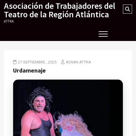
Asociación de Trabajadores del
Skip
Se
to
Teatro de la Región Atlántica
…
content
ATTRA
27 SEPTIEMBRE , 2025
ADMIN ATTRA
Urdamenaje