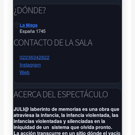
¿DÓNDE?
La Maga
España 1745
CONTACTO DE LA SALA
02236342822
Instagram
Web
La Maga
La Maga
ACERCA DEL ESPECTÁCULO
España 1745 - Tel:
02236342822
-
JULI@ laberinto de memorias es una obra que
atraviesa la infancia, la infancia violentada, las
Próxima función: No hay eventos
infancias violentadas y silenciadas en la
por aquí agendados
iniquidad de un sistema que olvida pronto.
Grilla completa
La acción transcurre en un sitio dónde el vacío