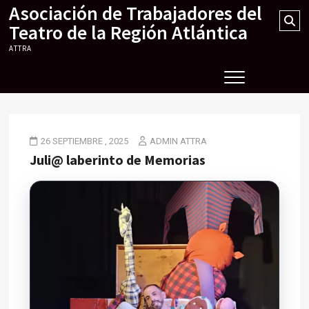
Asociación de Trabajadores del
Skip
Se
to
Teatro de la Región Atlántica
…
content
ATTRA
26 SEPTIEMBRE , 2025
ADMIN ATTRA
Juli@ laberinto de Memorias