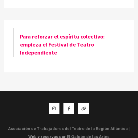
Para reforzar el espíritu colectivo:
empieza el Festival de Teatro
Independiente
Instagram
Facebook
Whatsapp
Asociación de Trabajadores del Teatro de la Región Atlántica
|
Web y reservas por
El Galpón de las Artes