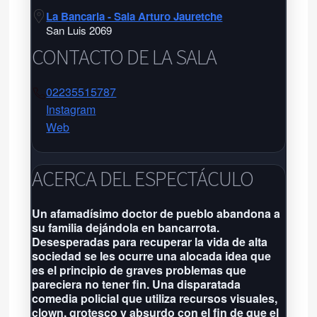
La Bancaria - Sala Arturo Jauretche
San Luis 2069
CONTACTO DE LA SALA
02235515787
Instagram
Web
La Bancaria - Sala Arturo
Jauretche
La Bancaria – Sala Arturo Jauretche
ACERCA DEL ESPECTÁCULO
San Luis 2069 - Tel:
02235515787
-
Un afamadísimo doctor de pueblo abandona a
su familia dejándola en bancarrota.
Próxima función: No hay eventos
Desesperadas para recuperar la vida de alta
por aquí agendados
sociedad se les ocurre una alocada idea que
Grilla completa
es el principio de graves problemas que
pareciera no tener fin. Una disparatada
comedia policial que utiliza recursos visuales,
clown, grotesco y absurdo con el fin de que el