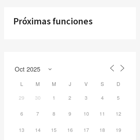
Próximas funciones
L
M
M
J
V
S
D
29
30
1
2
3
4
5
6
7
8
9
10
11
12
13
14
15
16
17
18
19