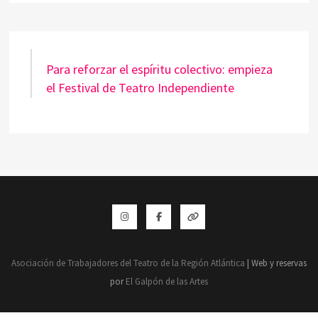
Para reforzar el espíritu colectivo: empieza
el Festival de Teatro Independiente
Instagram
Facebook
Whatsapp
Asociación de Trabajadores del Teatro de la Región Atlántica
| Web y reservas
por
El Galpón de las Artes